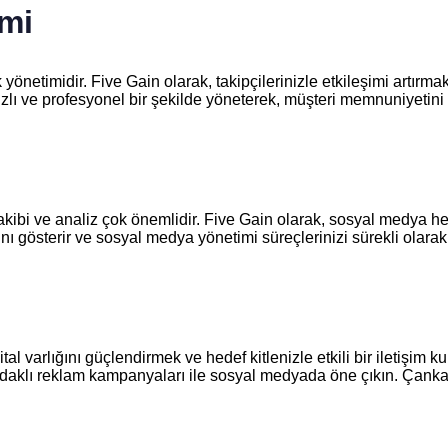
imi
önetimidir. Five Gain olarak, takipçilerinizle etkileşimi artırmak
hızlı ve profesyonel bir şekilde yöneterek, müşteri memnuniyetini a
ibi ve analiz çok önemlidir. Five Gain olarak, sosyal medya hesa
ğını gösterir ve sosyal medya yönetimi süreçlerinizi sürekli olara
l varlığını güçlendirmek ve hedef kitlenizle etkili bir iletişim 
 odaklı reklam kampanyaları ile sosyal medyada öne çıkın. Çankaya’