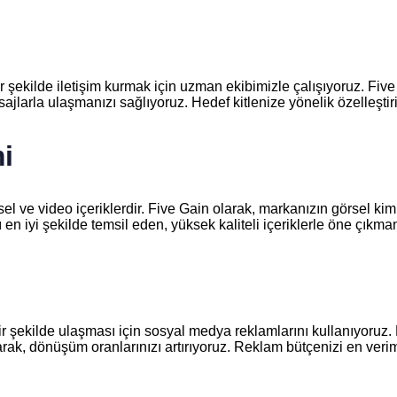
 şekilde iletişim kurmak için uzman ekibimizle çalışıyoruz. Five
jlarla ulaşmanızı sağlıyoruz. Hedef kitlenize yönelik özelleştiri
i
l ve video içeriklerdir. Five Gain olarak, markanızın görsel kimli
 iyi şekilde temsil eden, yüksek kaliteli içeriklerle öne çıkman
 bir şekilde ulaşması için sosyal medya reklamlarını kullanıyoru
arak, dönüşüm oranlarınızı artırıyoruz. Reklam bütçenizi en ver