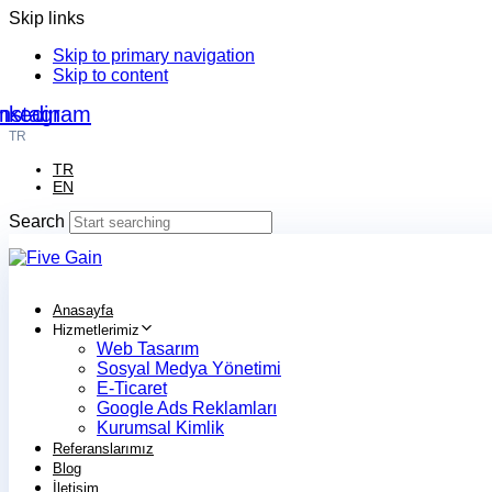
Skip links
Skip to primary navigation
Skip to content
nkedin
Instagram
TR
TR
EN
Search
Anasayfa
Hizmetlerimiz
Web Tasarım
Sosyal Medya Yönetimi
E-Ticaret
Google Ads Reklamları
Kurumsal Kimlik
Referanslarımız
Blog
İletişim