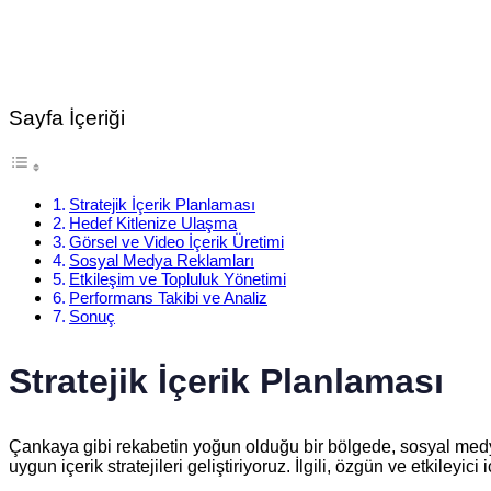
Sayfa İçeriği
Stratejik İçerik Planlaması
Hedef Kitlenize Ulaşma
Görsel ve Video İçerik Üretimi
Sosyal Medya Reklamları
Etkileşim ve Topluluk Yönetimi
Performans Takibi ve Analiz
Sonuç
Stratejik İçerik Planlaması
Çankaya gibi rekabetin yoğun olduğu bir bölgede, sosyal medyada
uygun içerik stratejileri geliştiriyoruz. İlgili, özgün ve etkileyic