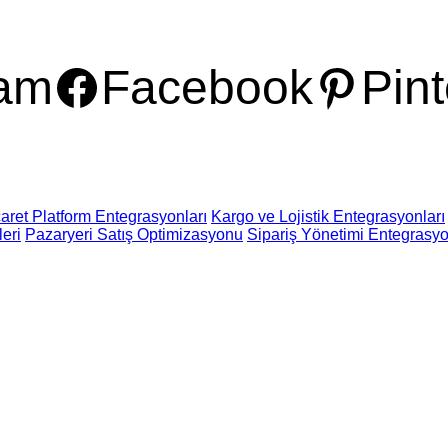
ram
Facebook
Pint
aret Platform Entegrasyonları
Kargo ve Lojistik Entegrasyonları
eri
Pazaryeri Satış Optimizasyonu
Sipariş Yönetimi Entegrasyo