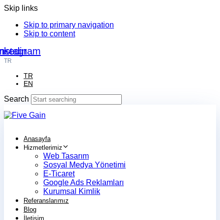
Skip links
Skip to primary navigation
Skip to content
nkedin
Instagram
TR
TR
EN
Search
Anasayfa
Hizmetlerimiz
Web Tasarım
Sosyal Medya Yönetimi
E-Ticaret
Google Ads Reklamları
Kurumsal Kimlik
Referanslarımız
Blog
İletişim