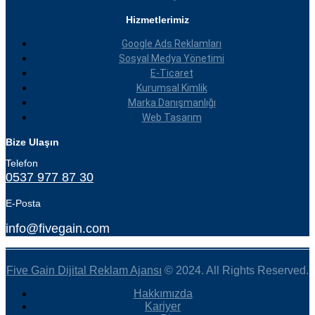
Hizmetlerimiz
Google Ads Reklamları
Sosyal Medya Yönetimi
E-Ticaret
Kurumsal Kimlik
Marka Danışmanlığı
Web Tasarım
Bize Ulaşın
Telefon
0537 977 87 30
E-Posta
info@fivegain.com
Five Gain Dijital Reklam Ajansı
© 2024. All Rights Reserved.
Hakkımızda
Kariyer