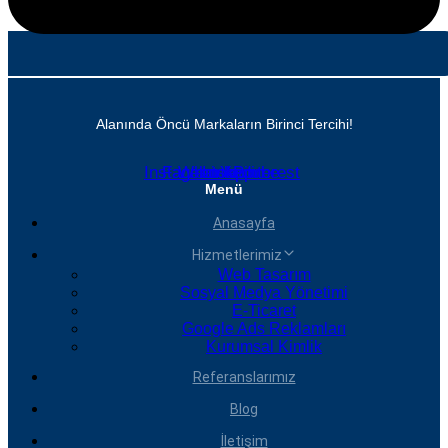
Alanında Öncü Markaların Birinci Tercihi!
Instagram
Facebook
Whatsapp
Linkedin
Youtube
Pinterest
Menü
Anasayfa
Hizmetlerimiz
Web Tasarım
Sosyal Medya Yönetimi
E-Ticaret
Google Ads Reklamları
Kurumsal Kimlik
Referanslarımız
Blog
İletişim