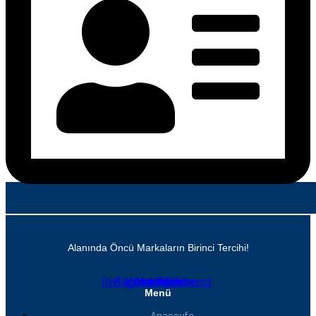
Alanında Öncü Markaların Birinci Tercihi!
Instagram
Facebook
Whatsapp
Linkedin
Youtube
Pinterest
Menü