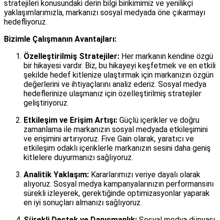
stratejileri konusundaki derin bilgi birikimimiz ve yenilikçi
yaklaşımlarımızla, markanızı sosyal medyada öne çıkarmayı
hedefliyoruz.
Bizimle Çalışmanın Avantajları:
Özelleştirilmiş Stratejiler:
Her markanın kendine özgü
bir hikayesi vardır. Biz, bu hikayeyi keşfetmek ve en etkili
şekilde hedef kitlenize ulaştırmak için markanızın özgün
değerlerini ve ihtiyaçlarını analiz ederiz. Sosyal medya
hedeflerinize ulaşmanız için özelleştirilmiş stratejiler
geliştiriyoruz.
Etkileşim ve Erişim Artışı:
Güçlü içerikler ve doğru
zamanlama ile markanızın sosyal medyada etkileşimini
ve erişimini artırıyoruz. Five Gain olarak, yaratıcı ve
etkileşim odaklı içeriklerle markanızın sesini daha geniş
kitlelere duyurmanızı sağlıyoruz.
Analitik Yaklaşım:
Kararlarımızı veriye dayalı olarak
alıyoruz. Sosyal medya kampanyalarınızın performansını
sürekli izleyerek, gerektiğinde optimizasyonlar yaparak
en iyi sonuçları almanızı sağlıyoruz.
Sürekli Destek ve Danışmanlık:
Sosyal medya dünyası