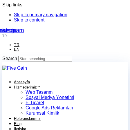
Skip links
Skip to primary navigation
Skip to content
nkedin
Instagram
TR
TR
EN
Search
Anasayfa
Hizmetlerimiz
Web Tasarım
Sosyal Medya Yönetimi
E-Ticaret
Google Ads Reklamları
Kurumsal Kimlik
Referanslarımız
Blog
İletişim