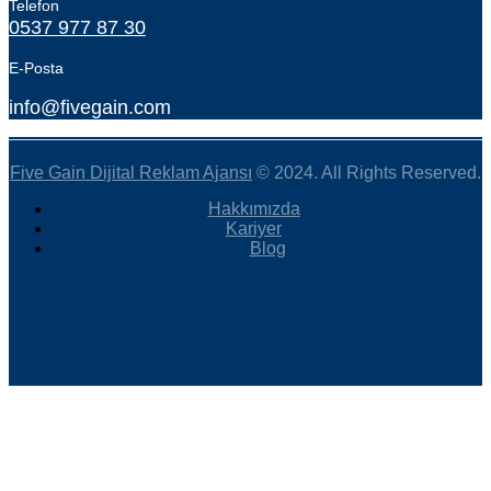
Telefon
0537 977 87 30
E-Posta
info@fivegain.com
Five Gain Dijital Reklam Ajansı
© 2024. All Rights Reserved.
Hakkımızda
Kariyer
Blog