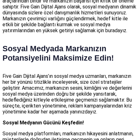
araçlarından biridir ve markanızın başarısı için kritik bir öneme
sahiptir. Five Gain Dijital Ajans olarak, sosyal medyanın dinamik
dünyasında sizlere özel danışmanlık hizmetleri sunuyoruz.
Markanızın çevrimiçi varlığını güçlendirmek, hedef kitle ile
etkili bir şekilde bağlantı kurmak ve sosyal medya
yatırımlarından en yüksek getiriyi sağlamak için buradayız.
Sosyal Medyada Markanızın
Potansiyelini Maksimize Edin!
Five Gain Dijital Ajans’ın sosyal medya uzmanları, markanızın
her bir yönünü titizlikle inceleyerek, size özel stratejiler
geliştirir. Amacımız, markanızın sesini, kimliğini ve değerlerini
sosyal medya üzerinden doğru bir şekilde yansıtarak,
hedeflediğiniz kitleyle etkileşime geçmenizi sağlamaktır. Bu
süreçte, içerikten yönetimine, reklam kampanyalarından kriz
yönetimine kadar her aşamada yanınızdayız.
Sosyal Medyanın Gücünü Keşfedin!
Sosyal medya platformları, markanızın hikayesini anlatmanın,
müşterilerle doğrudan iletişime geçmenin ve onların geri