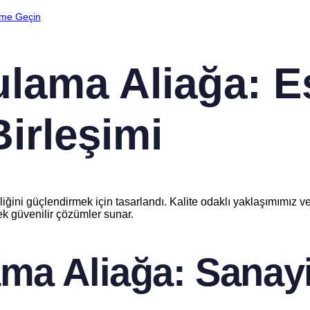
şime Geçin
lama Aliağa: Es
irleşimi
liğini güçlendirmek için tasarlandı. Kalite odaklı yaklaşımımız 
rek güvenilir çözümler sunar.
ma Aliağa: Sanay