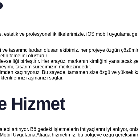
?
, estetik ve profesyonellik ilkelerimizle, iOS mobil uygulama ge
e tasarımcılardan oluşan ekibimiz, her projeye özgün çözümler ür
tin temelini oluşturur.
vselliği birleştirir. Her arayüz, markanın kimliğini yansıtacak 
eneyimi, tasarım sürecimizin merkezindedir.
etimden kaçınıyoruz. Bu sayede, tamamen size özgü ve yüksek kalite
klentilerinizi aşmanızı sağlar.
e Hizmet
lebi artırıyor. Bölgedeki işletmelerin ihtiyaçlarını iyi anlıyor, on
OS Mobil Uygulama Aliağa hizmetimiz, bu bölgeye özgü gereksinim