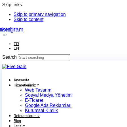
Skip links
Skip to primary navigation
Skip to content
nkedin
Instagram
TR
TR
EN
Search
Anasayfa
Hizmetlerimiz
Web Tasarım
Sosyal Medya Yönetimi
E-Ticaret
Google Ads Reklamları
Kurumsal Kimlik
Referanslarımız
Blog
İletişim