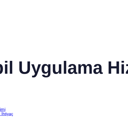
il Uygulama Hi
imi
 İhtiyaç