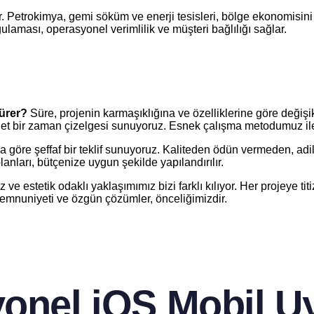
. Petrokimya, gemi söküm ve enerji tesisleri, bölge ekonomisini şek
ması, operasyonel verimlilik ve müşteri bağlılığı sağlar.
sürer?
Süre, projenin karmaşıklığına ve özelliklerine göre değişik
da net bir zaman çizelgesi sunuyoruz. Esnek çalışma metodumuz ile
ıza göre şeffaf bir teklif sunuyoruz. Kaliteden ödün vermeden, ad
lanları, bütçenize uygun şekilde yapılandırılır.
ve estetik odaklı yaklaşımımız bizi farklı kılıyor. Her projeye tit
 memnuniyeti ve özgün çözümler, önceliğimizdir.
yonel iOS Mobil U