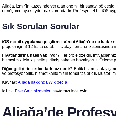
Aliağa, İzmir’in kuzeyinde yer alan önemli bir sanayi bölgesidir
dönüşüme ayak uydurmak zorundadır. Profesyonel bir iOS uygula
Sık Sorulan Sorular
iOS mobil uygulama geliştirme süreci Aliağa’de ne kadar 
projeler için 8-12 hafta sürebilir. Detaylı bir analiz sonrasın
Fiyatlandırma nasıl yapılıyor?
Her proje özeldir. İhtiyaçların
hizmetimiz için kişiselleştirilmiş paketler hazırlıyoruz. Ödeme p
Diğer geliştiricilerden farkınız nedir?
Butik hizmet anlayışımız 
ve profesyonellik, hizmet kalitemizin temel taşlarıdır. Müşteri
Kaynak:
Aliağa hakkında Wikipedia
İç link:
Five Gain hizmetleri
sayfamızı inceleyin.
Aliağa’de Profes