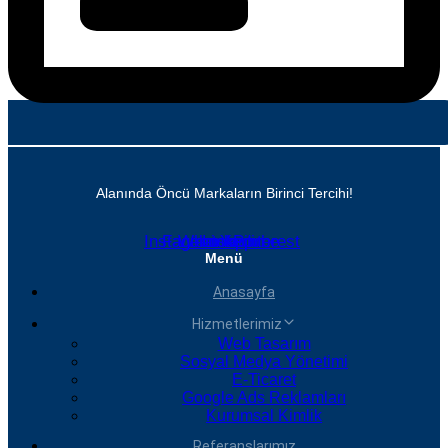
Alanında Öncü Markaların Birinci Tercihi!
Instagram
Facebook
Whatsapp
Linkedin
Youtube
Pinterest
Menü
Anasayfa
Hizmetlerimiz
Web Tasarım
Sosyal Medya Yönetimi
E-Ticaret
Google Ads Reklamları
Kurumsal Kimlik
Referanslarımız