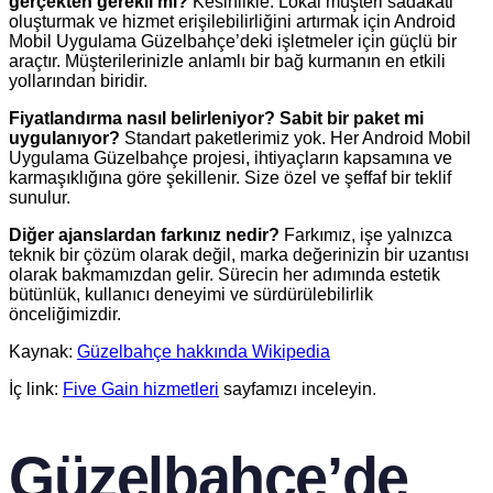
gerçekten gerekli mi?
Kesinlikle. Lokal müşteri sadakati
oluşturmak ve hizmet erişilebilirliğini artırmak için Android
Mobil Uygulama Güzelbahçe’deki işletmeler için güçlü bir
araçtır. Müşterilerinizle anlamlı bir bağ kurmanın en etkili
yollarından biridir.
Fiyatlandırma nasıl belirleniyor? Sabit bir paket mi
uygulanıyor?
Standart paketlerimiz yok. Her Android Mobil
Uygulama Güzelbahçe projesi, ihtiyaçların kapsamına ve
karmaşıklığına göre şekillenir. Size özel ve şeffaf bir teklif
sunulur.
Diğer ajanslardan farkınız nedir?
Farkımız, işe yalnızca
teknik bir çözüm olarak değil, marka değerinizin bir uzantısı
olarak bakmamızdan gelir. Sürecin her adımında estetik
bütünlük, kullanıcı deneyimi ve sürdürülebilirlik
önceliğimizdir.
Kaynak:
Güzelbahçe hakkında Wikipedia
İç link:
Five Gain hizmetleri
sayfamızı inceleyin.
Güzelbahçe’de