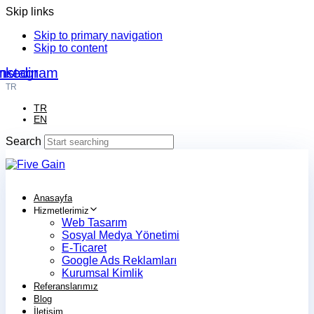
Skip links
Skip to primary navigation
Skip to content
nkedin
Instagram
TR
TR
EN
Search
Anasayfa
Hizmetlerimiz
Web Tasarım
Sosyal Medya Yönetimi
E-Ticaret
Google Ads Reklamları
Kurumsal Kimlik
Referanslarımız
Blog
İletişim