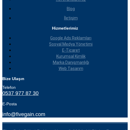
Blog
İletişim
Hizmetlerimiz
Google Ads Reklamları
Sosyal Medya Yönetimi
E-Ticaret
Kurumsal Kimlik
Marka Danışmanlığı
Web Tasarım
Bize Ulaşın
Telefon
0537 977 87 30
E-Posta
info@fivegain.com