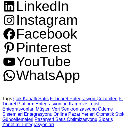
LinkedIn
Instagram
Facebook
Pinterest
YouTube
WhatsApp
Tags:
Çok Kanallı Satış
E-Ticaret Entegrasyon Çözümleri
E-
Ticaret Platform Entegrasyonları
Kargo ve Lojistik
Entegrasyonları
Müşteri Veri Senkronizasyonu
Ödeme
Sistemleri Entegrasyonu
Online Pazar Yerleri
Otomatik Stok
Güncellemeleri
Pazaryeri Satış Optimizasyonu
Sipariş
Yönetimi Entegrasyonları