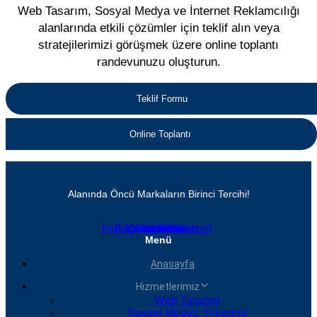
Web Tasarım, Sosyal Medya ve İnternet Reklamcılığı
alanlarında etkili çözümler için teklif alın veya
stratejilerimizi görüşmek üzere online toplantı
randevunuzu oluşturun.
Teklif Formu
Online Toplantı
Alanında Öncü Markaların Birinci Tercihi!
Instagram
Facebook
Whatsapp
Linkedin
Youtube
Pinterest
Menü
Anasayfa
Hizmetlerimiz
Web Tasarım
Sosyal Medya Yönetimi