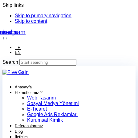
Skip links
Skip to primary navigation
Skip to content
nkedin
Instagram
TR
TR
EN
Search
Anasayfa
Hizmetlerimiz
Web Tasarım
Sosyal Medya Yönetimi
E-Ticaret
Google Ads Reklamları
Kurumsal Kimlik
Referanslarımız
Blog
İletişim