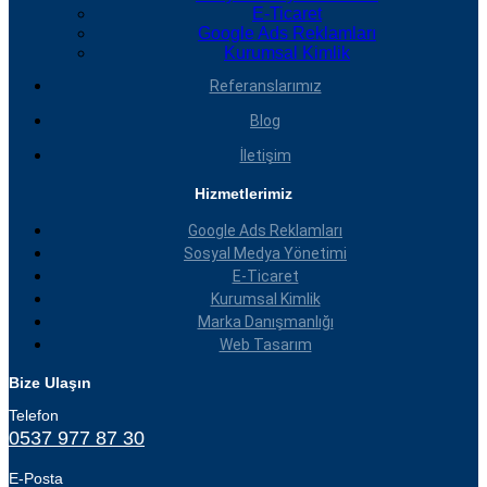
E-Ticaret
Google Ads Reklamları
Kurumsal Kimlik
Referanslarımız
Blog
İletişim
Hizmetlerimiz
Google Ads Reklamları
Sosyal Medya Yönetimi
E-Ticaret
Kurumsal Kimlik
Marka Danışmanlığı
Web Tasarım
Bize Ulaşın
Telefon
0537 977 87 30
E-Posta