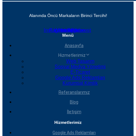
Alanında Öncü Markaların Birinci Tercihi!
Instagram
Facebook
Whatsapp
Linkedin
Youtube
Pinterest
Menü
Anasayfa
Hizmetlerimiz
Web Tasarım
Sosyal Medya Yönetimi
E-Ticaret
Google Ads Reklamları
Kurumsal Kimlik
Referanslarımız
Blog
İletişim
Hizmetlerimiz
Google Ads Reklamları