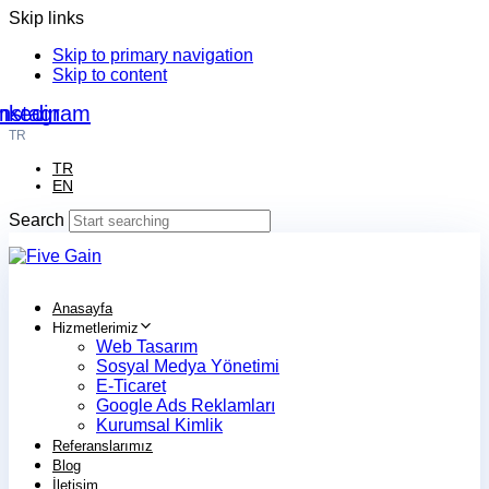
Skip links
Skip to primary navigation
Skip to content
nkedin
Instagram
TR
TR
EN
Search
Anasayfa
Hizmetlerimiz
Web Tasarım
Sosyal Medya Yönetimi
E-Ticaret
Google Ads Reklamları
Kurumsal Kimlik
Referanslarımız
Blog
İletişim