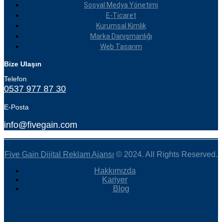
Sosyal Medya Yönetimi
E-Ticaret
Kurumsal Kimlik
Marka Danışmanlığı
Web Tasarım
Bize Ulaşın
Telefon
0537 977 87 30
E-Posta
info@fivegain.com
Five Gain Dijital Reklam Ajansı
© 2024. All Rights Reserved.
Hakkımızda
Kariyer
Blog