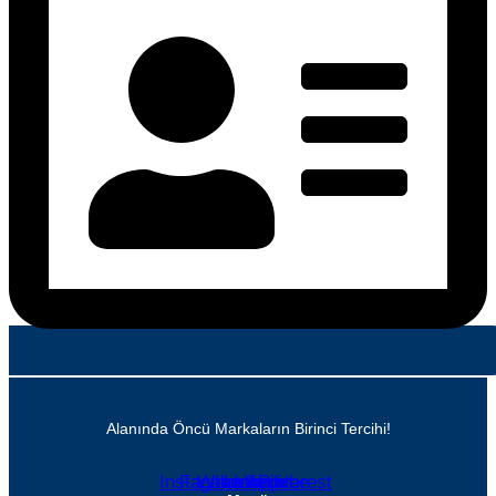
Alanında Öncü Markaların Birinci Tercihi!
Instagram
Facebook
Whatsapp
Linkedin
Youtube
Pinterest