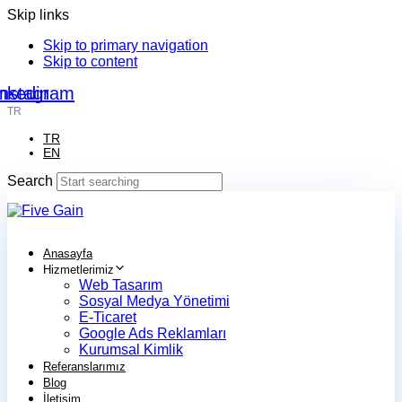
Skip links
Skip to primary navigation
Skip to content
nkedin
Instagram
TR
TR
EN
Search
Anasayfa
Hizmetlerimiz
Web Tasarım
Sosyal Medya Yönetimi
E-Ticaret
Google Ads Reklamları
Kurumsal Kimlik
Referanslarımız
Blog
İletişim