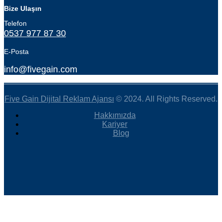
Bize Ulaşın
Telefon
0537 977 87 30
E-Posta
info@fivegain.com
Five Gain Dijital Reklam Ajansı
© 2024. All Rights Reserved.
Hakkımızda
Kariyer
Blog