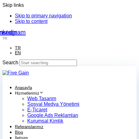
Skip links
Skip to primary navigation
Skip to content
nkedin
Instagram
TR
TR
EN
Search
Anasayfa
Hizmetlerimiz
Web Tasarım
Sosyal Medya Yönetimi
E-Ticaret
Google Ads Reklamları
Kurumsal Kimlik
Referanslarımız
Blog
İletişim