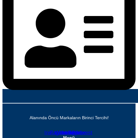
Alanında Öncü Markaların Birinci Tercihi!
Instagram
Facebook
Whatsapp
Linkedin
Youtube
Pinterest
Menü