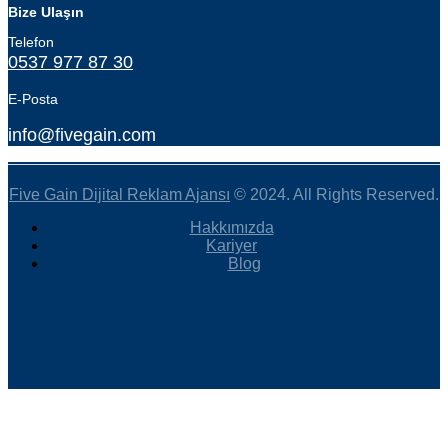
Bize Ulaşın
Telefon
0537 977 87 30
E-Posta
info@fivegain.com
Five Gain Dijital Reklam Ajansı
© 2024. All Rights Reserved.
Hakkımızda
Kariyer
Blog