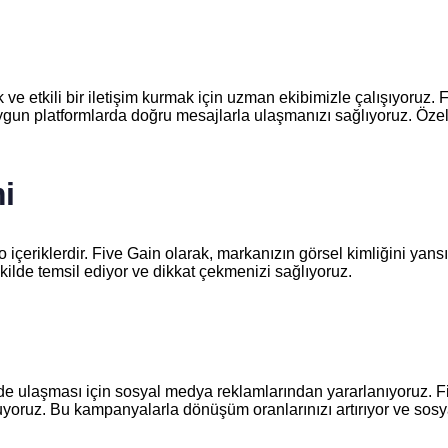
ve etkili bir iletişim kurmak için uzman ekibimizle çalışıyoruz. F
ygun platformlarda doğru mesajlarla ulaşmanızı sağlıyoruz. Özell
i
eriklerdir. Five Gain olarak, markanızın görsel kimliğini yansıta
kilde temsil ediyor ve dikkat çekmenizi sağlıyoruz.
şekilde ulaşması için sosyal medya reklamlarından yararlanıyoruz
uyoruz. Bu kampanyalarla dönüşüm oranlarınızı artırıyor ve sosya