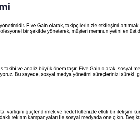
imi
timidir. Five Gain olarak, takipçilerinizle etkileşimi artırmak ve
ve profesyonel bir şekilde yöneterek, müşteri memnuniyetini en üst
 takibi ve analiz büyük önem taşır. Five Gain olarak, sosyal med
uyoruz. Bu sayede, sosyal medya yönetimi süreçlerinizi sürekli geli
al varlığını güçlendirmek ve hedef kitlenizle etkili bir iletişim 
 odaklı reklam kampanyaları ile sosyal medyada öne çıkın. Beşiktaş’t