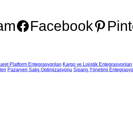
ram
Facebook
Pint
aret Platform Entegrasyonları
Kargo ve Lojistik Entegrasyonları
eri
Pazaryeri Satış Optimizasyonu
Sipariş Yönetimi Entegrasyo