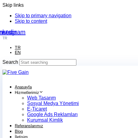
Skip links
Skip to primary navigation
Skip to content
nkedin
Instagram
TR
TR
EN
Search
Anasayfa
Hizmetlerimiz
Web Tasarım
Sosyal Medya Yönetimi
E-Ticaret
Google Ads Reklamları
Kurumsal Kimlik
Referanslarımız
Blog
İletişim