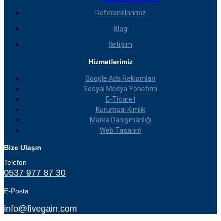
Referanslarımız
Blog
İletişim
Hizmetlerimiz
Google Ads Reklamları
Sosyal Medya Yönetimi
E-Ticaret
Kurumsal Kimlik
Marka Danışmanlığı
Web Tasarım
Bize Ulaşın
Telefon
0537 977 87 30
E-Posta
info@fivegain.com