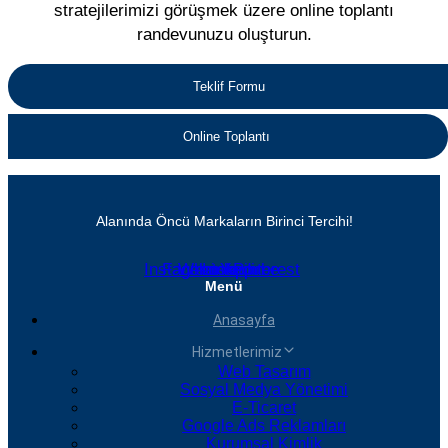
stratejilerimizi görüşmek üzere online toplantı
randevunuzu oluşturun.
Teklif Formu
Online Toplantı
Alanında Öncü Markaların Birinci Tercihi!
Instagram
Facebook
Whatsapp
Linkedin
Youtube
Pinterest
Menü
Anasayfa
Hizmetlerimiz
Web Tasarım
Sosyal Medya Yönetimi
E-Ticaret
Google Ads Reklamları
Kurumsal Kimlik