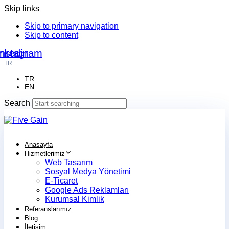
Skip links
Skip to primary navigation
Skip to content
nkedin
Instagram
TR
TR
EN
Search
Anasayfa
Hizmetlerimiz
Web Tasarım
Sosyal Medya Yönetimi
E-Ticaret
Google Ads Reklamları
Kurumsal Kimlik
Referanslarımız
Blog
İletişim