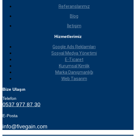
Referanslarımız
Blog
İletişim
Hizmetlerimiz
Google Ads Reklamları
Sosyal Medya Yönetimi
E-Ticaret
Kurumsal Kimlik
Marka Danışmanlığı
Web Tasarım
Bize Ulaşın
Telefon
0537 977 87 30
E-Posta
info@fivegain.com