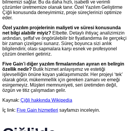
bilmemizi sağlar. Bu da daha hızlı, isabetli ve verimli
çözümler üretmemize olanak tanır. Özel Yazılım Geliştirme
Çiğli konusunda deneyimimiz, proje süreçlerinizi optimize
eder.
Özel yazılım projelerinin maliyeti ve süresi konusunda
net bilgi alabilir miyiz?
Elbette. Detaylı ihtiyaç analizimizin
ardından, şeffaf ve öngörülebilir bir fiyatlandırma ile gerçekçi
bir zaman çizelgesi sunarız. Süreç boyunca sizi anlık
bilgilendirir, olası sapmalara karşı esnek ve profesyonel
çözüm önerileri getiririz.
Five Gain’i diğer yazılım firmalarından ayıran en belirgin
özellik nedir?
Butik hizmet anlayışımız ve estetiği
işlevselliğin önüne koyan yaklaşımımızdır. Her projeyi ‘tek’
olarak görür, mükemmellik için gereken zamanı ve emeği
esirgemeyiz. Müşteri memnuniyeti, seri üretimden değil,
özgün ve titiz çalışmadan gelir.
Kaynak:
Çiğli hakkında Wikipedia
İç link:
Five Gain hizmetleri
sayfamızı inceleyin.