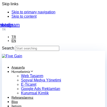
Skip links
Skip to primary navigation
Skip to content
nkedin
Instagram
TR
TR
EN
Search
Anasayfa
Hizmetlerimiz
Web Tasarım
Sosyal Medya Yönetimi
E-Ticaret
Google Ads Reklamları
Kurumsal Kimlik
Referanslarımız
Blog
İletişim