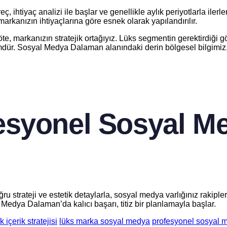
ç, ihtiyaç analizi ile başlar ve genellikle aylık periyotlarla iler
, markanızın ihtiyaçlarına göre esnek olarak yapılandırılır.
öte, markanızın stratejik ortağıyız. Lüks segmentin gerektirdiği gö
dür. Sosyal Medya Dalaman alanındaki derin bölgesel bilgimiz, bi
syonel Sosyal Med
ru strateji ve estetik detaylarla, sosyal medya varlığınız rakipl
Medya Dalaman’da kalıcı başarı, titiz bir planlamayla başlar.
k içerik stratejisi
lüks marka sosyal medya
profesyonel sosyal 