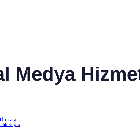
l Medya Hizmet
l İmzası
itik Köprü