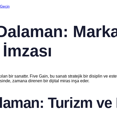
 Geçin
alaman: Markan
l İmzası
 bir sanattır. Five Gain, bu sanatı stratejik bir disiplin ve esteti
sinde, zamana direnen bir dijital miras inşa eder.
aman: Turizm ve 