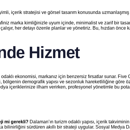
imli, içerik stratejisi ve görsel tasarım konusunda uzmanlaşmış 
finiz marka kimliğinizle uyum içinde, minimalist ve zarif bir tasarım
 çalışır, her detayı özenle planlar ve yönetiriz. Bu, hızdan önce ka
nde Hizmet
daklı ekonomisi, markanız için benzersiz fırsatlar sunar. Five Ga
, bölgenin demografik yapısı ve sezonluk hareketliliğine göre öz
ya içeriklerinize ilham verirken, profesyonel yönetimle bu potan
i mi gerekli?
Dalaman’ın turizm odaklı yapısı, içerik takvimini
ilinirliğini sürdüren akıllı bir strateji uygular. Sosyal Medya 