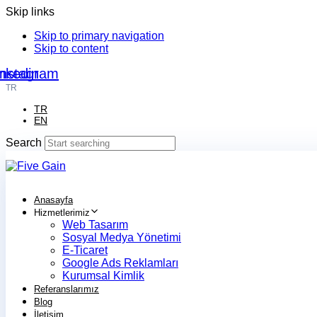
Skip links
Skip to primary navigation
Skip to content
nkedin
Instagram
TR
TR
EN
Search
Anasayfa
Hizmetlerimiz
Web Tasarım
Sosyal Medya Yönetimi
E-Ticaret
Google Ads Reklamları
Kurumsal Kimlik
Referanslarımız
Blog
İletişim