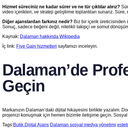
Hizmet süreciniz ne kadar sürer ve ne tür çıktılar alırız?
Süre
video içerikleri, ve strateji geliştirme toplantıları sunarız. Süre
Diğer ajanslardan farkınız nedir?
Biz bir içerik üreticisinden 
Sonuç, sadece beğeni değil, nitelikli takipçi ve somut dönüşüm
Kaynak:
Dalaman hakkında Wikipedia
İç link:
Five Gain hizmetleri
sayfamızı inceleyin.
Dalaman’de Profe
Geçin
Markanızın Dalaman’daki dijital hikayesini birlikte yazalım. Doğ
projenizi konuşmak için hemen bizimle iletişime geçin. Sosyal 
Tags:
Butik Dijital Ajans
Dalaman sosyal medya yönetimi
esteti