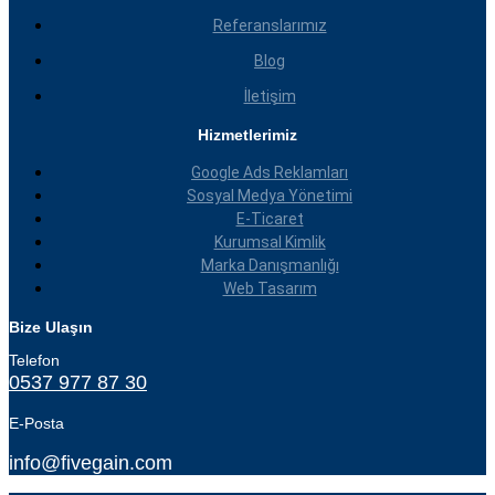
Referanslarımız
Blog
İletişim
Hizmetlerimiz
Google Ads Reklamları
Sosyal Medya Yönetimi
E-Ticaret
Kurumsal Kimlik
Marka Danışmanlığı
Web Tasarım
Bize Ulaşın
Telefon
0537 977 87 30
E-Posta
info@fivegain.com