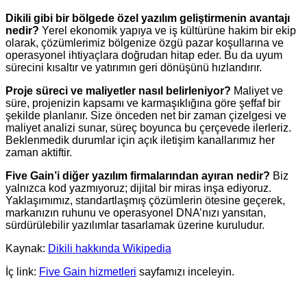
Dikili gibi bir bölgede özel yazılım geliştirmenin avantajı
nedir?
Yerel ekonomik yapıya ve iş kültürüne hakim bir ekip
olarak, çözümlerimiz bölgenize özgü pazar koşullarına ve
operasyonel ihtiyaçlara doğrudan hitap eder. Bu da uyum
sürecini kısaltır ve yatırımın geri dönüşünü hızlandırır.
Proje süreci ve maliyetler nasıl belirleniyor?
Maliyet ve
süre, projenizin kapsamı ve karmaşıklığına göre şeffaf bir
şekilde planlanır. Size önceden net bir zaman çizelgesi ve
maliyet analizi sunar, süreç boyunca bu çerçevede ilerleriz.
Beklenmedik durumlar için açık iletişim kanallarımız her
zaman aktiftir.
Five Gain’i diğer yazılım firmalarından ayıran nedir?
Biz
yalnızca kod yazmıyoruz; dijital bir miras inşa ediyoruz.
Yaklaşımımız, standartlaşmış çözümlerin ötesine geçerek,
markanızın ruhunu ve operasyonel DNA’nızı yansıtan,
sürdürülebilir yazılımlar tasarlamak üzerine kuruludur.
Kaynak:
Dikili hakkında Wikipedia
İç link:
Five Gain hizmetleri
sayfamızı inceleyin.