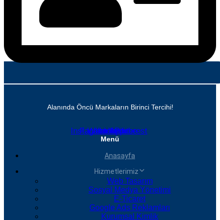
Alanında Öncü Markaların Birinci Tercihi!
Instagram
Facebook
Whatsapp
Linkedin
Youtube
Pinterest
Menü
Anasayfa
Hizmetlerimiz
Web Tasarım
Sosyal Medya Yönetimi
E-Ticaret
Google Ads Reklamları
Kurumsal Kimlik