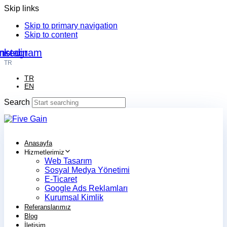
Skip links
Skip to primary navigation
Skip to content
nkedin
Instagram
TR
TR
EN
Search
Anasayfa
Hizmetlerimiz
Web Tasarım
Sosyal Medya Yönetimi
E-Ticaret
Google Ads Reklamları
Kurumsal Kimlik
Referanslarımız
Blog
İletişim