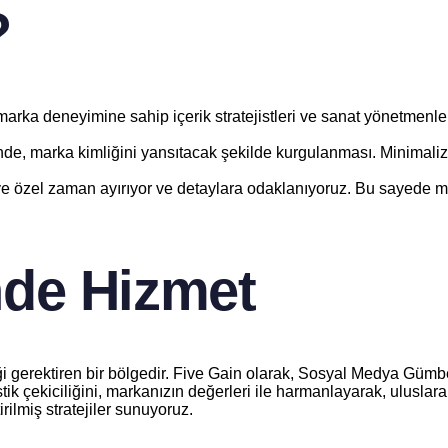
?
arka deneyimine sahip içerik stratejistleri ve sanat yönetmenler
nde, marka kimliğini yansıtacak şekilde kurgulanması. Minimaliz
e özel zaman ayırıyor ve detaylara odaklanıyoruz. Bu sayede mar
de Hizmet
ği gerektiren bir bölgedir. Five Gain olarak, Sosyal Medya Gümb
istik çekiciliğini, markanızın değerleri ile harmanlayarak, uluslara
rilmiş stratejiler sunuyoruz.