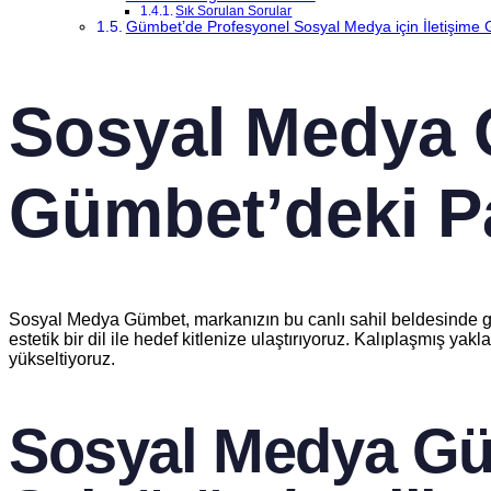
Sık Sorulan Sorular
Gümbet’de Profesyonel Sosyal Medya için İletişime 
Sosyal Medya 
Gümbet’deki P
Sosyal Medya Gümbet, markanızın bu canlı sahil beldesinde gerçe
estetik bir dil ile hedef kitlenize ulaştırıyoruz. Kalıplaşmış y
yükseltiyoruz.
Sosyal Medya Gü