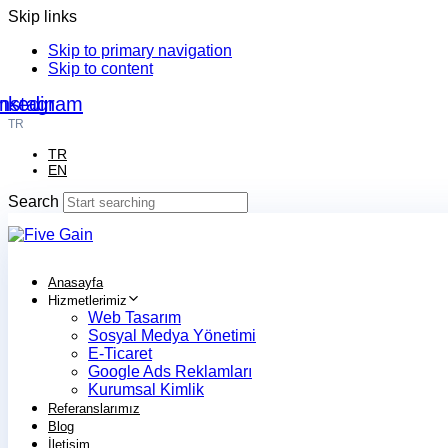
Skip links
Skip to primary navigation
Skip to content
nkedin
Instagram
TR
TR
EN
Search
Anasayfa
Hizmetlerimiz
Web Tasarım
Sosyal Medya Yönetimi
E-Ticaret
Google Ads Reklamları
Kurumsal Kimlik
Referanslarımız
Blog
İletişim