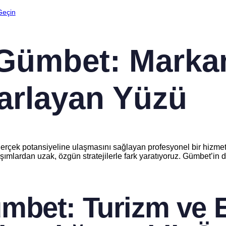
Geçin
Gümbet: Markan
arlayan Yüzü
k potansiyeline ulaşmasını sağlayan profesyonel bir hizmettir. Fi
aklaşımlardan uzak, özgün stratejilerle fark yaratıyoruz. Gümbet’i
mbet: Turizm ve 