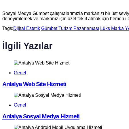
Sosyal Medya Gümbet çalışmalarımızla markanızı bir üst seviyeye 
deneyimlemek ve markanız için özel teklif almak için hemen ilet
Tags:
Dijital Estetik
Gümbet Turizm Pazarlaması
Lüks Marka Y
İlgili Yazılar
Genel
Antalya Web Site Hizmeti
Genel
Antalya Sosyal Medya Hizmeti