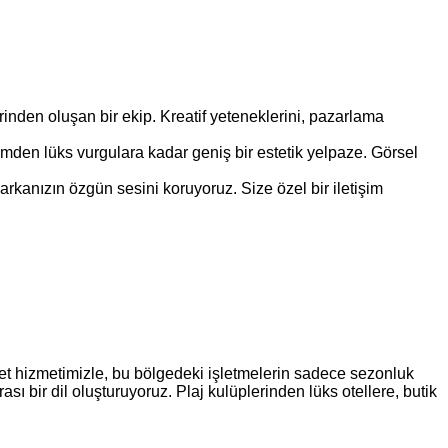
inden oluşan bir ekip. Kreatif yeteneklerini, pazarlama
mden lüks vurgulara kadar geniş bir estetik yelpaze. Görsel
kanızın özgün sesini koruyoruz. Size özel bir iletişim
et hizmetimizle, bu bölgedeki işletmelerin sadece sezonluk
rası bir dil oluşturuyoruz. Plaj kulüplerinden lüks otellere, butik