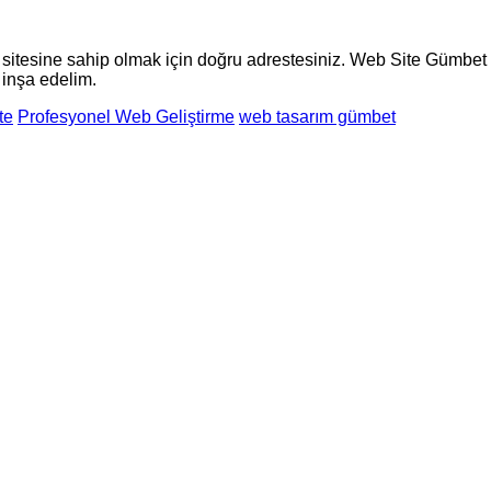
eb sitesine sahip olmak için doğru adrestesiniz. Web Site Gümbet 
i inşa edelim.
te
Profesyonel Web Geliştirme
web tasarım gümbet