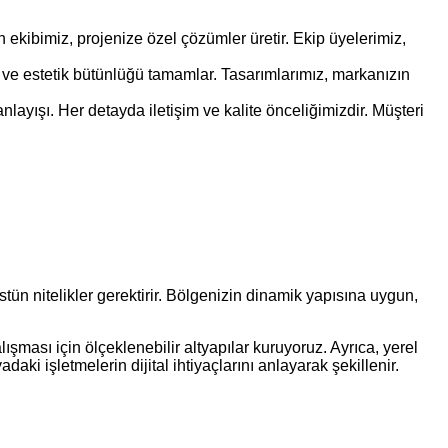
 ekibimiz, projenize özel çözümler üretir. Ekip üyelerimiz,
r ve estetik bütünlüğü tamamlar. Tasarımlarımız, markanızın
ayışı. Her detayda iletişim ve kalite önceliğimizdir. Müşteri
ün nitelikler gerektirir. Bölgenizin dinamik yapısına uygun,
.
şması için ölçeklenebilir altyapılar kuruyoruz. Ayrıca, yerel
i işletmelerin dijital ihtiyaçlarını anlayarak şekillenir.