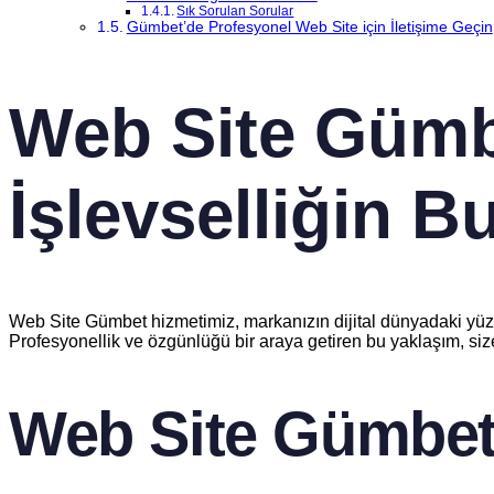
Sık Sorulan Sorular
Gümbet’de Profesyonel Web Site için İletişime Geçin
Web Site Gümbet
İşlevselliğin 
Web Site Gümbet hizmetimiz, markanızın dijital dünyadaki yüzün
Profesyonellik ve özgünlüğü bir araya getiren bu yaklaşım, size ka
Web Site Gümbet: