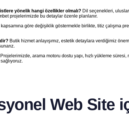
tlere yönelik hangi özellikler olmalı?
Dil seçenekleri, ulusla
Gümbet projelerimizde bu detaylar özenle planlanır.
kapsamına göre değişiklik göstermekle birlikte, titiz çalışma pre
dir?
Butik hizmet anlayışımız, estetik detaylara verdiğimiz önem
sunarız.
Projelerimizde, arama motoru dostu yapı, hızlı yükleme süresi, mo
 sağlıyoruz.
yonel Web Site içi