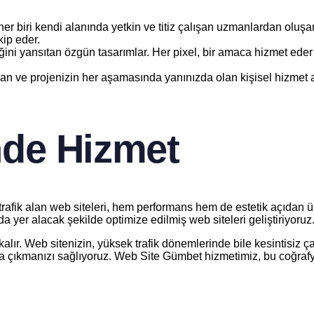
r biri kendi alanında yetkin ve titiz çalışan uzmanlardan oluşan
kip eder.
ğini yansıtan özgün tasarımlar. Her pixel, bir amaca hizmet ede
n ve projenizin her aşamasında yanınızda olan kişisel hizmet anl
de Hizmet
fik alan web siteleri, hem performans hem de estetik açıdan üst
a yer alacak şekilde optimize edilmiş web siteleri geliştiriyoruz
r. Web sitenizin, yüksek trafik dönemlerinde bile kesintisiz çalı
çıkmanızı sağlıyoruz. Web Site Gümbet hizmetimiz, bu coğrafyadak