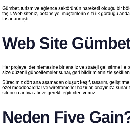
Gümbet, turizm ve eğlence sektörünün hareketli olduğu bir bölg
taşır. Web siteniz, potansiyel müşterilerin sizi ilk gördüğü an
tasarlanmıştır.
Web Site Gümbet: 
Her projeye, derinlemesine bir analiz ve strateji geliştirme ile 
size düzenli güncellemeler sunar, geri bildirimlerinizle şekillen
Sürecimiz dört ana aşamadan oluşur: keşif, tasarım, geliştirme 
özel moodboard’lar ve wireframe’ler hazırlar, onayınıza sunar
sitenizi canlıya alır ve gerekli eğitimleri veririz.
Neden Five Gain