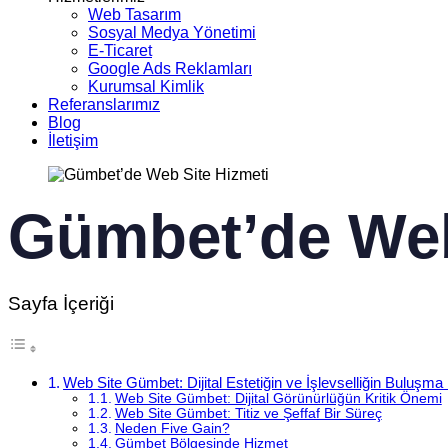
Web Tasarım
Sosyal Medya Yönetimi
E-Ticaret
Google Ads Reklamları
Kurumsal Kimlik
Referanslarımız
Blog
İletişim
Gümbet’de Web
Sayfa İçeriği
Web Site Gümbet: Dijital Estetiğin ve İşlevselliğin Buluşma
Web Site Gümbet: Dijital Görünürlüğün Kritik Önemi
Web Site Gümbet: Titiz ve Şeffaf Bir Süreç
Neden Five Gain?
Gümbet Bölgesinde Hizmet