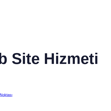
 Site Hizmeti
 Noktası