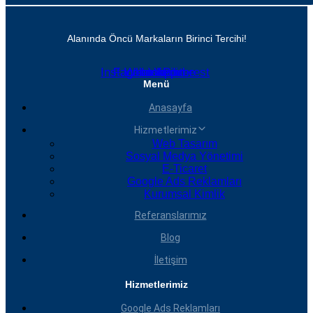
Alanında Öncü Markaların Birinci Tercihi!
Instagram
Facebook
Whatsapp
Linkedin
Youtube
Pinterest
Menü
Anasayfa
Hizmetlerimiz
Web Tasarım
Sosyal Medya Yönetimi
E-Ticaret
Google Ads Reklamları
Kurumsal Kimlik
Referanslarımız
Blog
İletişim
Hizmetlerimiz
Google Ads Reklamları