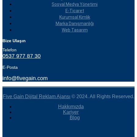
Sosyal Medya Yönetimi
E-Ticaret
Kurumsal Kimlik
Marka Danışmanlığı
Web Tasarım
Bize Ulaşın
Telefon
0537 977 87 30
E-Posta
info@fivegain.com
Five Gain Dijital Reklam Ajansı
© 2024. All Rights Reserved.
Hakkımızda
Kariyer
Blog