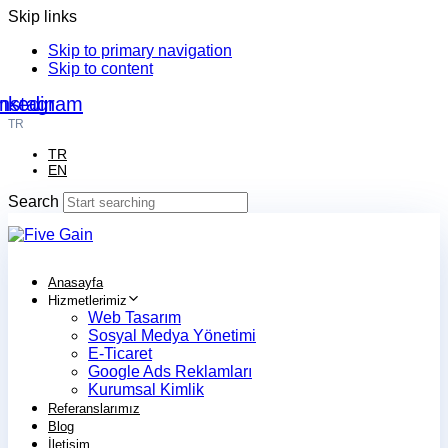
Skip links
Skip to primary navigation
Skip to content
nkedin
Instagram
TR
TR
EN
Search
Anasayfa
Hizmetlerimiz
Web Tasarım
Sosyal Medya Yönetimi
E-Ticaret
Google Ads Reklamları
Kurumsal Kimlik
Referanslarımız
Blog
İletişim