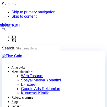
Skip links
Skip to primary navigation
Skip to content
nkedin
Instagram
TR
TR
EN
Search
Anasayfa
Hizmetlerimiz
Web Tasarım
Sosyal Medya Yönetimi
E-Ticaret
Google Ads Reklamları
Kurumsal Kimlik
Referanslarımız
Blog
İletişim