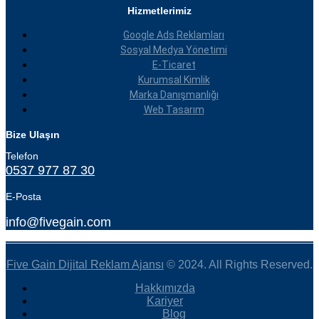
Hizmetlerimiz
Google Ads Reklamları
Sosyal Medya Yönetimi
E-Ticaret
Kurumsal Kimlik
Marka Danışmanlığı
Web Tasarım
Bize Ulaşın
Telefon
0537 977 87 30
E-Posta
info@fivegain.com
Five Gain Dijital Reklam Ajansı
© 2024. All Rights Reserved.
Hakkımızda
Kariyer
Blog