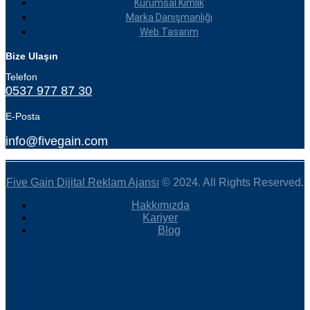
Kurumsal Kimlik
Marka Danışmanlığı
Web Tasarım
Bize Ulaşın
Telefon
0537 977 87 30
E-Posta
info@fivegain.com
Five Gain Dijital Reklam Ajansı
© 2024. All Rights Reserved.
Hakkımızda
Kariyer
Blog