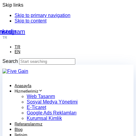
Skip links
Skip to primary navigation
Skip to content
nkedin
Instagram
TR
TR
EN
Search
Anasayfa
Hizmetlerimiz
Web Tasarım
Sosyal Medya Yönetimi
E-Ticaret
Google Ads Reklamları
Kurumsal Kimlik
Referanslarımız
Blog
İletişim