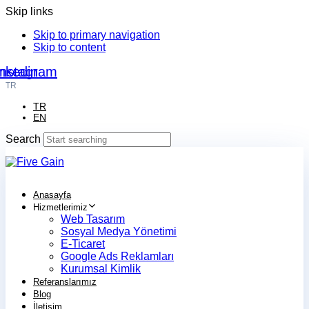
Skip links
Skip to primary navigation
Skip to content
nkedin
Instagram
TR
TR
EN
Search
Anasayfa
Hizmetlerimiz
Web Tasarım
Sosyal Medya Yönetimi
E-Ticaret
Google Ads Reklamları
Kurumsal Kimlik
Referanslarımız
Blog
İletişim