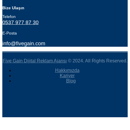
Bize Ulaşın
Telefon
0537 977 87 30
E-Posta
info@fivegain.com
Five Gain Dijital Reklam Ajansı
© 2024. All Rights Reserved.
Hakkımızda
Kariyer
Blog