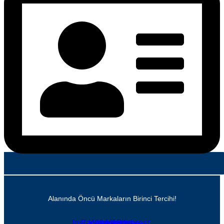
Alanında Öncü Markaların Birinci Tercihi!
Instagram
Facebook
Whatsapp
Linkedin
Youtube
Pinterest