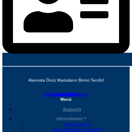
Alanında Öncü Markaların Birinci Tercihi!
Instagram
Facebook
Whatsapp
Linkedin
Youtube
Pinterest
Menü
Anasayfa
Hizmetlerimiz
Web Tasarım
Sosyal Medya Yönetimi