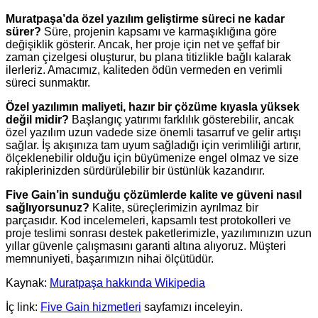
Muratpaşa’da özel yazılım geliştirme süreci ne kadar
sürer?
Süre, projenin kapsamı ve karmaşıklığına göre
değişiklik gösterir. Ancak, her proje için net ve şeffaf bir
zaman çizelgesi oluşturur, bu plana titizlikle bağlı kalarak
ilerleriz. Amacımız, kaliteden ödün vermeden en verimli
süreci sunmaktır.
Özel yazılımın maliyeti, hazır bir çözüme kıyasla yüksek
değil midir?
Başlangıç yatırımı farklılık gösterebilir, ancak
özel yazılım uzun vadede size önemli tasarruf ve gelir artışı
sağlar. İş akışınıza tam uyum sağladığı için verimliliği artırır,
ölçeklenebilir olduğu için büyümenize engel olmaz ve size
rakiplerinizden sürdürülebilir bir üstünlük kazandırır.
Five Gain’in sunduğu çözümlerde kalite ve güveni nasıl
sağlıyorsunuz?
Kalite, süreçlerimizin ayrılmaz bir
parçasıdır. Kod incelemeleri, kapsamlı test protokolleri ve
proje teslimi sonrası destek paketlerimizle, yazılımınızın uzun
yıllar güvenle çalışmasını garanti altına alıyoruz. Müşteri
memnuniyeti, başarımızın nihai ölçütüdür.
Kaynak:
Muratpaşa hakkında Wikipedia
İç link:
Five Gain hizmetleri
sayfamızı inceleyin.