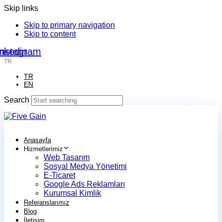
Skip links
Skip to primary navigation
Skip to content
nkedin
Instagram
TR
TR
EN
Search
Anasayfa
Hizmetlerimiz
Web Tasarım
Sosyal Medya Yönetimi
E-Ticaret
Google Ads Reklamları
Kurumsal Kimlik
Referanslarımız
Blog
İletişim