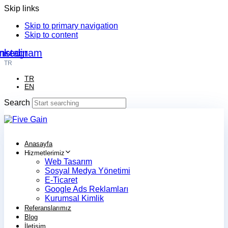
Skip links
Skip to primary navigation
Skip to content
nkedin
Instagram
TR
TR
EN
Search
Anasayfa
Hizmetlerimiz
Web Tasarım
Sosyal Medya Yönetimi
E-Ticaret
Google Ads Reklamları
Kurumsal Kimlik
Referanslarımız
Blog
İletişim