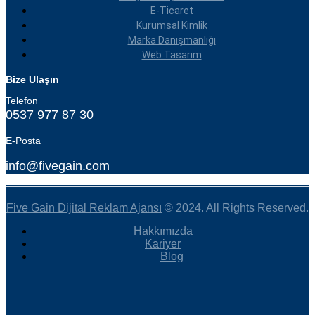
E-Ticaret
Kurumsal Kimlik
Marka Danışmanlığı
Web Tasarım
Bize Ulaşın
Telefon
0537 977 87 30
E-Posta
info@fivegain.com
Five Gain Dijital Reklam Ajansı
© 2024. All Rights Reserved.
Hakkımızda
Kariyer
Blog