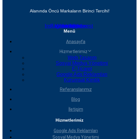
Alanında Öncü Markaların Birinci Tercihi!
Instagram
Facebook
Whatsapp
Linkedin
Youtube
Pinterest
Menü
Anasayfa
Hizmetlerimiz
Web Tasarım
Sosyal Medya Yönetimi
E-Ticaret
Google Ads Reklamları
Kurumsal Kimlik
Referanslarımız
Blog
İletişim
Hizmetlerimiz
Google Ads Reklamları
Sosyal Medya Yönetimi