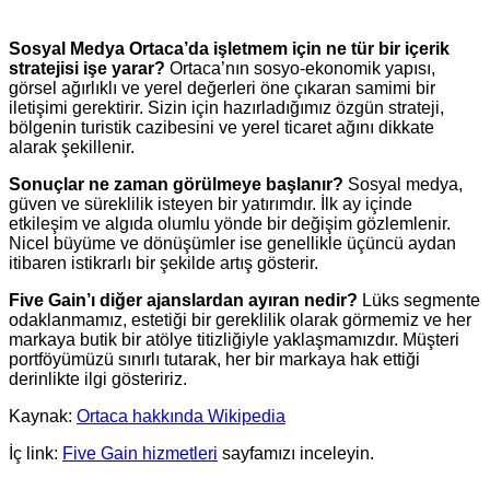
Sosyal Medya Ortaca’da işletmem için ne tür bir içerik
stratejisi işe yarar?
Ortaca’nın sosyo-ekonomik yapısı,
görsel ağırlıklı ve yerel değerleri öne çıkaran samimi bir
iletişimi gerektirir. Sizin için hazırladığımız özgün strateji,
bölgenin turistik cazibesini ve yerel ticaret ağını dikkate
alarak şekillenir.
Sonuçlar ne zaman görülmeye başlanır?
Sosyal medya,
güven ve süreklilik isteyen bir yatırımdır. İlk ay içinde
etkileşim ve algıda olumlu yönde bir değişim gözlemlenir.
Nicel büyüme ve dönüşümler ise genellikle üçüncü aydan
itibaren istikrarlı bir şekilde artış gösterir.
Five Gain’ı diğer ajanslardan ayıran nedir?
Lüks segmente
odaklanmamız, estetiği bir gereklilik olarak görmemiz ve her
markaya butik bir atölye titizliğiyle yaklaşmamızdır. Müşteri
portföyümüzü sınırlı tutarak, her bir markaya hak ettiği
derinlikte ilgi gösteririz.
Kaynak:
Ortaca hakkında Wikipedia
İç link:
Five Gain hizmetleri
sayfamızı inceleyin.