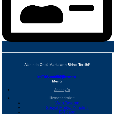
Alanında Öncü Markaların Birinci Tercihi!
Instagram
Facebook
Whatsapp
Linkedin
Youtube
Pinterest
Menü
Anasayfa
Hizmetlerimiz
Web Tasarım
Sosyal Medya Yönetimi
E-Ticaret