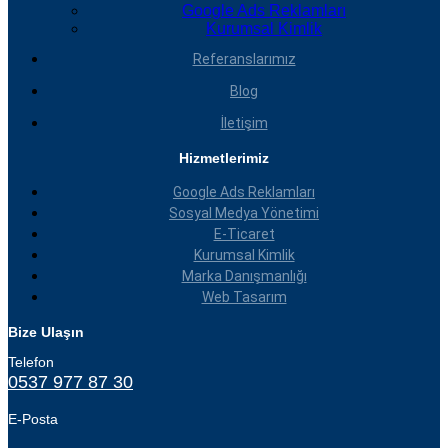
Google Ads Reklamları
Kurumsal Kimlik
Referanslarımız
Blog
İletişim
Hizmetlerimiz
Google Ads Reklamları
Sosyal Medya Yönetimi
E-Ticaret
Kurumsal Kimlik
Marka Danışmanlığı
Web Tasarım
Bize Ulaşın
Telefon
0537 977 87 30
E-Posta