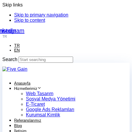
Skip links
Skip to primary navigation
Skip to content
nkedin
Instagram
TR
TR
EN
Search
Anasayfa
Hizmetlerimiz
Web Tasarım
Sosyal Medya Yönetimi
E-Ticaret
Google Ads Reklamları
Kurumsal Kimlik
Referanslarımız
Blog
İletişim