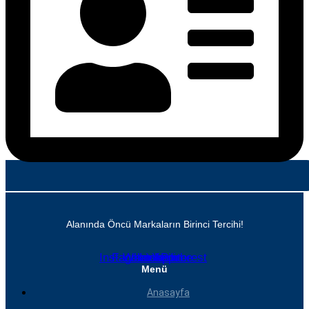
Alanında Öncü Markaların Birinci Tercihi!
Instagram
Facebook
Whatsapp
Linkedin
Youtube
Pinterest
Menü
Anasayfa