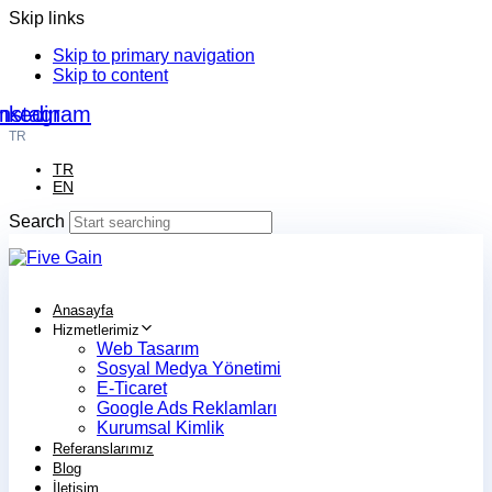
Skip links
Skip to primary navigation
Skip to content
nkedin
Instagram
TR
TR
EN
Search
Anasayfa
Hizmetlerimiz
Web Tasarım
Sosyal Medya Yönetimi
E-Ticaret
Google Ads Reklamları
Kurumsal Kimlik
Referanslarımız
Blog
İletişim