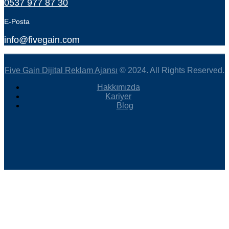
0537 977 87 30
E-Posta
info@fivegain.com
Five Gain Dijital Reklam Ajansı
© 2024. All Rights Reserved.
Hakkımızda
Kariyer
Blog