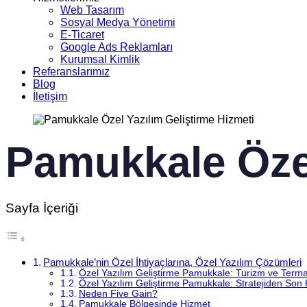
Web Tasarım
Sosyal Medya Yönetimi
E-Ticaret
Google Ads Reklamları
Kurumsal Kimlik
Referanslarımız
Blog
İletişim
Pamukkale Özel
Sayfa İçeriği
Pamukkale’nin Özel İhtiyaçlarına, Özel Yazılım Çözümleri
Özel Yazılım Geliştirme Pamukkale: Turizm ve Termalin
Özel Yazılım Geliştirme Pamukkale: Stratejiden Son 
Neden Five Gain?
Pamukkale Bölgesinde Hizmet