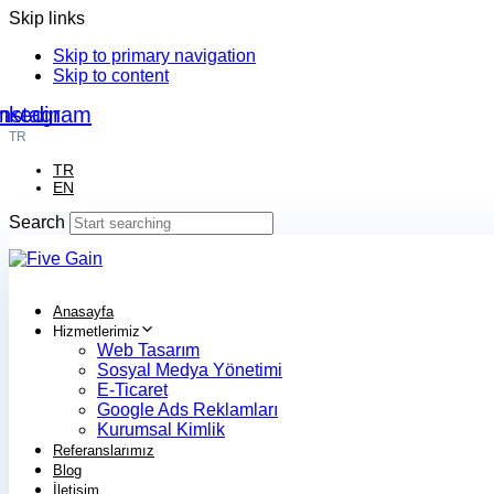
Skip links
Skip to primary navigation
Skip to content
nkedin
Instagram
TR
TR
EN
Search
Anasayfa
Hizmetlerimiz
Web Tasarım
Sosyal Medya Yönetimi
E-Ticaret
Google Ads Reklamları
Kurumsal Kimlik
Referanslarımız
Blog
İletişim