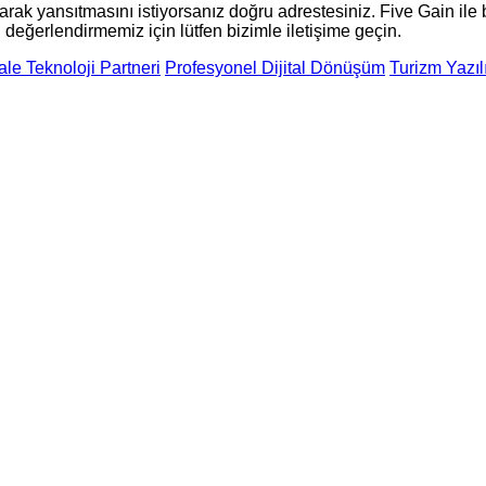
olarak yansıtmasını istiyorsanız doğru adrestesiniz. Five Gain ile
 değerlendirmemiz için lütfen bizimle iletişime geçin.
e Teknoloji Partneri
Profesyonel Dijital Dönüşüm
Turizm Yazıl