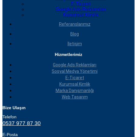
E-Ticaret
Google Ads Reklamları
Kurumsal Kimlik
Referanslarımız
Blog
İletişim
Hizmetlerimiz
Google Ads Reklamları
Sosyal Medya Yönetimi
E-Ticaret
Kurumsal Kimlik
Marka Danışmanlığı
Web Tasarım
Bize Ulaşın
Telefon
0537 977 87 30
E-Posta