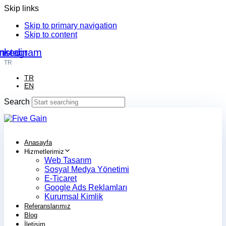
Skip links
Skip to primary navigation
Skip to content
nkedin
Instagram
TR
TR
EN
Search
Anasayfa
Hizmetlerimiz
Web Tasarım
Sosyal Medya Yönetimi
E-Ticaret
Google Ads Reklamları
Kurumsal Kimlik
Referanslarımız
Blog
İletişim