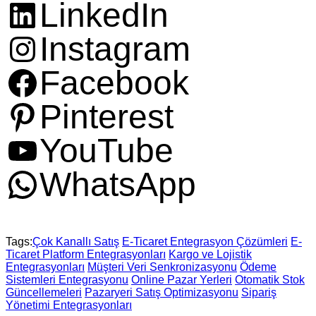
LinkedIn
Instagram
Facebook
Pinterest
YouTube
WhatsApp
Tags:
Çok Kanallı Satış
E-Ticaret Entegrasyon Çözümleri
E-
Ticaret Platform Entegrasyonları
Kargo ve Lojistik
Entegrasyonları
Müşteri Veri Senkronizasyonu
Ödeme
Sistemleri Entegrasyonu
Online Pazar Yerleri
Otomatik Stok
Güncellemeleri
Pazaryeri Satış Optimizasyonu
Sipariş
Yönetimi Entegrasyonları