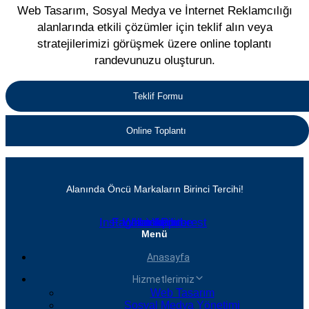
Web Tasarım, Sosyal Medya ve İnternet Reklamcılığı
alanlarında etkili çözümler için teklif alın veya
stratejilerimizi görüşmek üzere online toplantı
randevunuzu oluşturun.
Teklif Formu
Online Toplantı
Alanında Öncü Markaların Birinci Tercihi!
Instagram
Facebook
Whatsapp
Linkedin
Youtube
Pinterest
Menü
Anasayfa
Hizmetlerimiz
Web Tasarım
Sosyal Medya Yönetimi