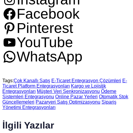
Facebook
Pinterest
YouTube
WhatsApp
Tags:
Çok Kanallı Satış
E-Ticaret Entegrasyon Çözümleri
E-
Ticaret Platform Entegrasyonları
Kargo ve Lojistik
Entegrasyonları
Müşteri Veri Senkronizasyonu
Ödeme
Sistemleri Entegrasyonu
Online Pazar Yerleri
Otomatik Stok
Güncellemeleri
Pazaryeri Satış Optimizasyonu
Sipariş
Yönetimi Entegrasyonları
İlgili Yazılar