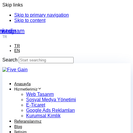
Skip links
Skip to primary navigation
Skip to content
nkedin
Instagram
TR
TR
EN
Search
Anasayfa
Hizmetlerimiz
Web Tasarım
Sosyal Medya Yönetimi
E-Ticaret
Google Ads Reklamları
Kurumsal Kimlik
Referanslarımız
Blog
İletişim