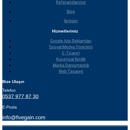
Referanslarımız
Blog
İletişim
Hizmetlerimiz
Google Ads Reklamları
Sosyal Medya Yönetimi
E-Ticaret
Kurumsal Kimlik
Marka Danışmanlığı
Web Tasarım
Bize Ulaşın
Telefon
0537 977 87 30
E-Posta
info@fivegain.com