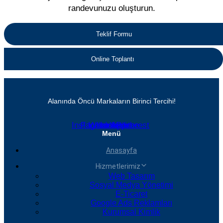
randevunuzu oluşturun.
Teklif Formu
Online Toplantı
Alanında Öncü Markaların Birinci Tercihi!
Instagram
Facebook
Whatsapp
Linkedin
Youtube
Pinterest
Menü
Anasayfa
Hizmetlerimiz
Web Tasarım
Sosyal Medya Yönetimi
E-Ticaret
Google Ads Reklamları
Kurumsal Kimlik