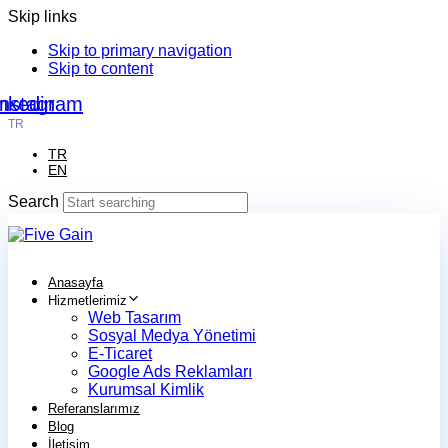
Skip links
Skip to primary navigation
Skip to content
nkedin
Instagram
TR
TR
EN
Search
Anasayfa
Hizmetlerimiz
Web Tasarım
Sosyal Medya Yönetimi
E-Ticaret
Google Ads Reklamları
Kurumsal Kimlik
Referanslarımız
Blog
İletişim