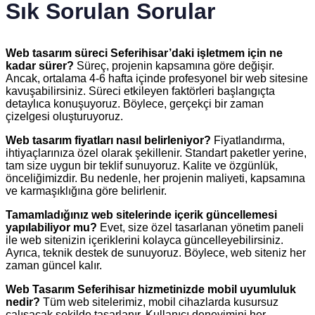
Sık Sorulan Sorular
Web tasarım süreci Seferihisar’daki işletmem için ne
kadar sürer?
Süreç, projenin kapsamına göre değişir.
Ancak, ortalama 4-6 hafta içinde profesyonel bir web sitesine
kavuşabilirsiniz. Süreci etkileyen faktörleri başlangıçta
detaylıca konuşuyoruz. Böylece, gerçekçi bir zaman
çizelgesi oluşturuyoruz.
Web tasarım fiyatları nasıl belirleniyor?
Fiyatlandırma,
ihtiyaçlarınıza özel olarak şekillenir. Standart paketler yerine,
tam size uygun bir teklif sunuyoruz. Kalite ve özgünlük,
önceliğimizdir. Bu nedenle, her projenin maliyeti, kapsamına
ve karmaşıklığına göre belirlenir.
Tamamladığınız web sitelerinde içerik güncellemesi
yapılabiliyor mu?
Evet, size özel tasarlanan yönetim paneli
ile web sitenizin içeriklerini kolayca güncelleyebilirsiniz.
Ayrıca, teknik destek de sunuyoruz. Böylece, web siteniz her
zaman güncel kalır.
Web Tasarım Seferihisar hizmetinizde mobil uyumluluk
nedir?
Tüm web sitelerimiz, mobil cihazlarda kusursuz
çalışacak şekilde tasarlanır. Kullanıcı deneyimini her