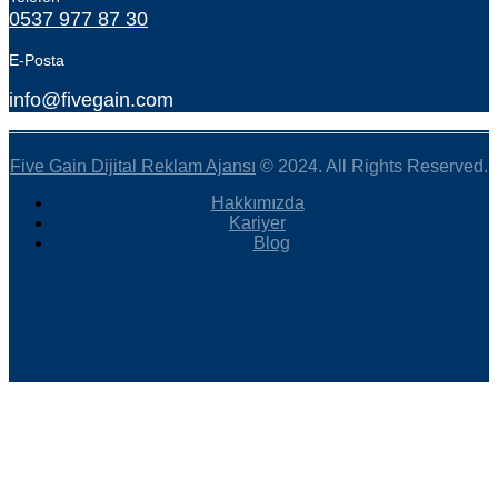
0537 977 87 30
E-Posta
info@fivegain.com
Five Gain Dijital Reklam Ajansı
© 2024. All Rights Reserved.
Hakkımızda
Kariyer
Blog