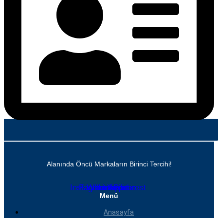
Alanında Öncü Markaların Birinci Tercihi!
Instagram
Facebook
Whatsapp
Linkedin
Youtube
Pinterest
Menü
Anasayfa