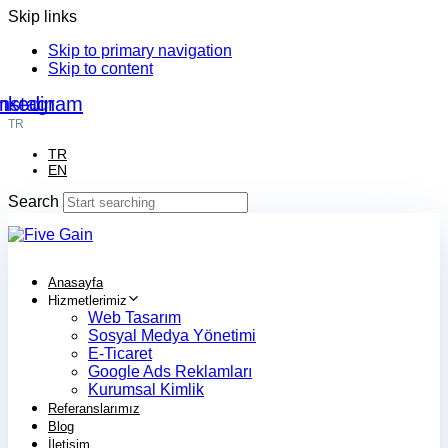
Skip links
Skip to primary navigation
Skip to content
nkedin
Instagram
TR
TR
EN
Search
Anasayfa
Hizmetlerimiz
Web Tasarım
Sosyal Medya Yönetimi
E-Ticaret
Google Ads Reklamları
Kurumsal Kimlik
Referanslarımız
Blog
İletişim