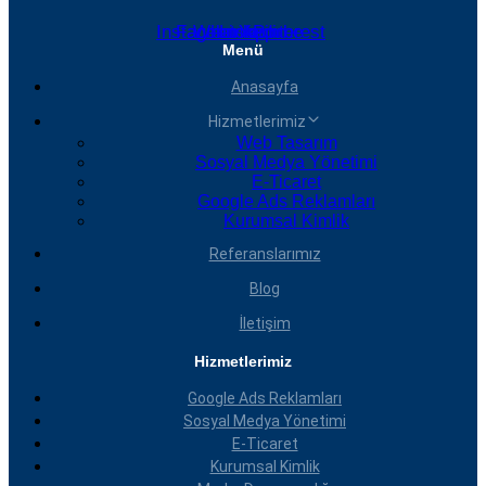
Instagram
Facebook
Whatsapp
Linkedin
Youtube
Pinterest
Menü
Anasayfa
Hizmetlerimiz
Web Tasarım
Sosyal Medya Yönetimi
E-Ticaret
Google Ads Reklamları
Kurumsal Kimlik
Referanslarımız
Blog
İletişim
Hizmetlerimiz
Google Ads Reklamları
Sosyal Medya Yönetimi
E-Ticaret
Kurumsal Kimlik