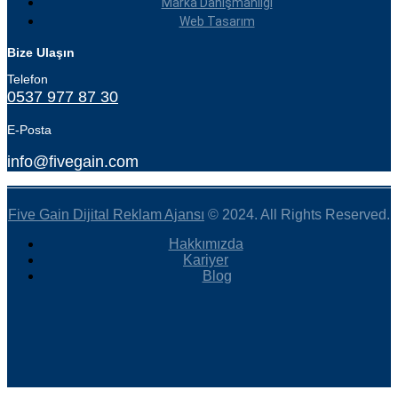
Marka Danışmanlığı
Web Tasarım
Bize Ulaşın
Telefon
0537 977 87 30
E-Posta
info@fivegain.com
Five Gain Dijital Reklam Ajansı
© 2024. All Rights Reserved.
Hakkımızda
Kariyer
Blog