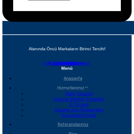
Alanında Öncü Markaların Birinci Tercihi!
Instagram
Facebook
Whatsapp
Linkedin
Youtube
Pinterest
Menü
Anasayfa
Hizmetlerimiz
Web Tasarım
Sosyal Medya Yönetimi
E-Ticaret
Google Ads Reklamları
Kurumsal Kimlik
Referanslarımız