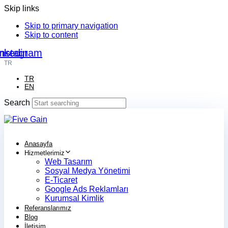
Skip links
Skip to primary navigation
Skip to content
nkedin
Instagram
TR
TR
EN
Search
Anasayfa
Hizmetlerimiz
Web Tasarım
Sosyal Medya Yönetimi
E-Ticaret
Google Ads Reklamları
Kurumsal Kimlik
Referanslarımız
Blog
İletişim