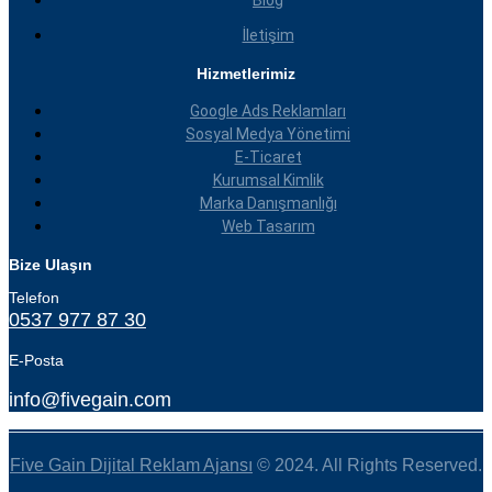
Blog
İletişim
Hizmetlerimiz
Google Ads Reklamları
Sosyal Medya Yönetimi
E-Ticaret
Kurumsal Kimlik
Marka Danışmanlığı
Web Tasarım
Bize Ulaşın
Telefon
0537 977 87 30
E-Posta
info@fivegain.com
Five Gain Dijital Reklam Ajansı
© 2024. All Rights Reserved.