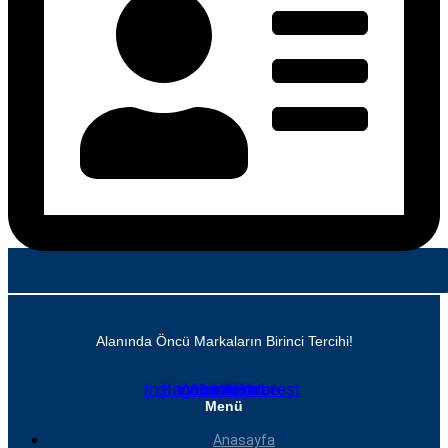
Alanında Öncü Markaların Birinci Tercihi!
Instagram
Facebook
Whatsapp
Linkedin
Youtube
Pinterest
Menü
Anasayfa