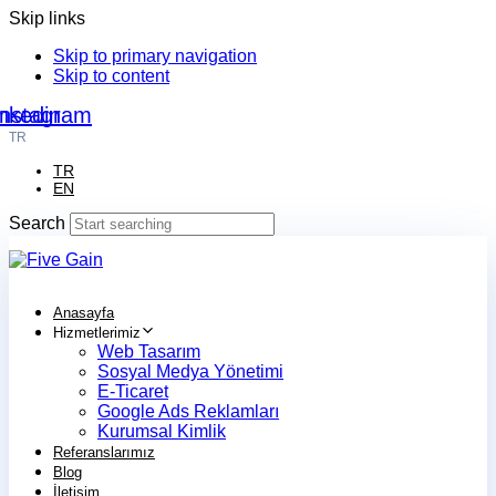
Skip links
Skip to primary navigation
Skip to content
nkedin
Instagram
TR
TR
EN
Search
Anasayfa
Hizmetlerimiz
Web Tasarım
Sosyal Medya Yönetimi
E-Ticaret
Google Ads Reklamları
Kurumsal Kimlik
Referanslarımız
Blog
İletişim