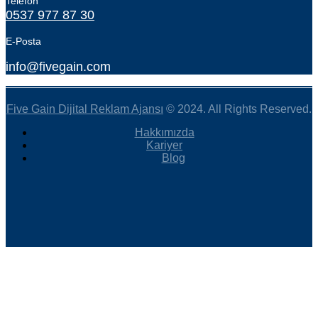
Telefon
0537 977 87 30
E-Posta
info@fivegain.com
Five Gain Dijital Reklam Ajansı
© 2024. All Rights Reserved.
Hakkımızda
Kariyer
Blog