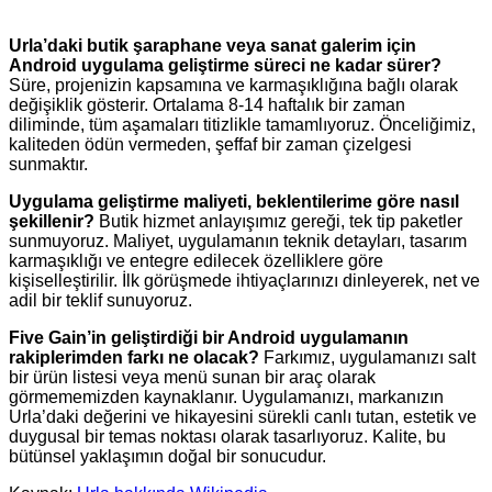
Urla’daki butik şaraphane veya sanat galerim için
Android uygulama geliştirme süreci ne kadar sürer?
Süre, projenizin kapsamına ve karmaşıklığına bağlı olarak
değişiklik gösterir. Ortalama 8-14 haftalık bir zaman
diliminde, tüm aşamaları titizlikle tamamlıyoruz. Önceliğimiz,
kaliteden ödün vermeden, şeffaf bir zaman çizelgesi
sunmaktır.
Uygulama geliştirme maliyeti, beklentilerime göre nasıl
şekillenir?
Butik hizmet anlayışımız gereği, tek tip paketler
sunmuyoruz. Maliyet, uygulamanın teknik detayları, tasarım
karmaşıklığı ve entegre edilecek özelliklere göre
kişiselleştirilir. İlk görüşmede ihtiyaçlarınızı dinleyerek, net ve
adil bir teklif sunuyoruz.
Five Gain’in geliştirdiği bir Android uygulamanın
rakiplerimden farkı ne olacak?
Farkımız, uygulamanızı salt
bir ürün listesi veya menü sunan bir araç olarak
görmememizden kaynaklanır. Uygulamanızı, markanızın
Urla’daki değerini ve hikayesini sürekli canlı tutan, estetik ve
duygusal bir temas noktası olarak tasarlıyoruz. Kalite, bu
bütünsel yaklaşımın doğal bir sonucudur.